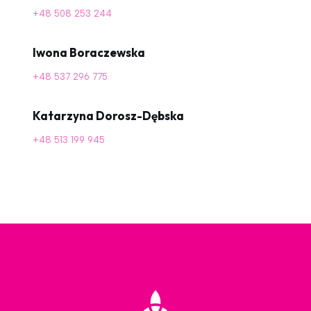
+48 508 253 244
Iwona Boraczewska
+48 537 296 775
Katarzyna Dorosz-Dębska
+48 513 199 945