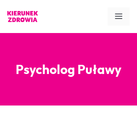
Przejdź
do
Men
treści
Psycholog Puławy