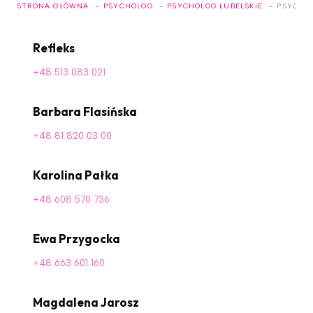
STRONA GŁÓWNA
PSYCHOLOG
PSYCHOLOG LUBELSKIE
PSYCHO
Refleks
+48 513 083 021
Barbara Flasińska
+48 81 820 03 00
Karolina Pałka
+48 608 570 736
Ewa Przygocka
+48 663 601 160
Magdalena Jarosz