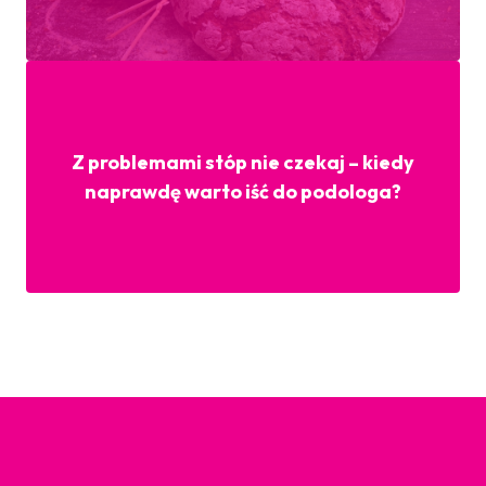
Z problemami stóp nie czekaj – kiedy
naprawdę warto iść do podologa?