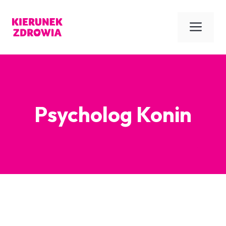
Przejdź
do
Men
treści
Psycholog Konin