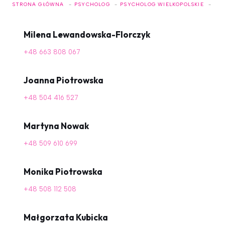
STRONA GŁÓWNA
PSYCHOLOG
PSYCHOLOG WIELKOPOLSKIE
PS
Milena Lewandowska-Florczyk
+48 663 808 067
Joanna Piotrowska
+48 504 416 527
Martyna Nowak
+48 509 610 699
Monika Piotrowska
+48 508 112 508
Małgorzata Kubicka