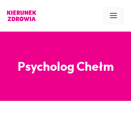
Przejdź
do
Men
treści
Psycholog Chełm