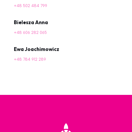
+48 502 484 799
Bielesza Anna
+48 606 282 065
Ewa Joachimowicz
+48 784 912 289