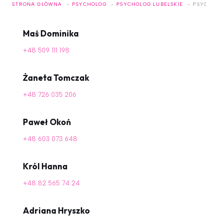
STRONA GŁÓWNA
PSYCHOLOG
PSYCHOLOG LUBELSKIE
PSYCHO
Maś Dominika
+48 509 111 198
Żaneta Tomczak
+48 726 035 206
Paweł Okoń
+48 603 073 648
Król Hanna
+48 82 565 74 24
Adriana Hryszko