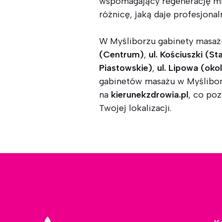
wspomagający regenerację mię
różnicę, jaką daje profesjonal
W Myśliborzu gabinety masażu 
(Centrum)
,
ul. Kościuszki (St
Piastowskie)
,
ul. Lipowa (oko
gabinetów masażu w Myślibor
na
kierunekzdrowia.pl
, co po
Twojej lokalizacji.