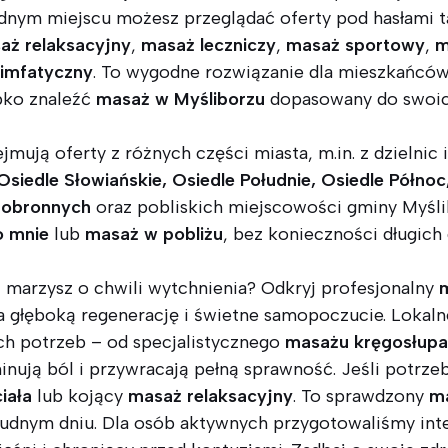
jednym miejscu możesz przeglądać oferty pod hasłami t
aż relaksacyjny
,
masaż leczniczy
,
masaż sportowy
,
m
limfatyczny
. To wygodne rozwiązanie dla mieszkańców
bko znaleźć
masaż w Myśliborzu
dopasowany do swoich 
jmują oferty z różnych części miasta, m.in. z dzielnic
Osiedle Słowiańskie, Osiedle Południe, Osiedle Północ,
 obronnych
oraz pobliskich miejscowości gminy Myśli
o mnie
lub
masaż w pobliżu
, bez konieczności długich
i marzysz o chwili wytchnienia? Odkryj profesjonalny
 głęboką regenerację i świetne samopoczucie. Lokalne
ch potrzeb – od specjalistycznego
masażu kręgosłupa
minują ból i przywracają pełną sprawność. Jeśli potrze
iała
lub kojący
masaż relaksacyjny
. To sprawdzony
ma
udnym dniu. Dla osób aktywnych przygotowaliśmy in