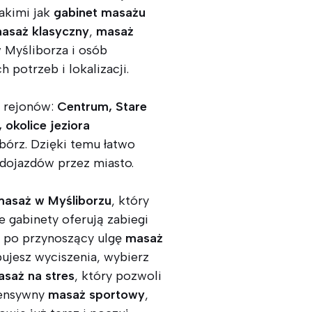
akimi jak
gabinet masażu
asaż klasyczny
,
masaż
 Myśliborza i osób
potrzeb i lokalizacji.
 i rejonów:
Centrum, Stare
 okolice jeziora
bórz. Dzięki temu łatwo
 dojazdów przez miasto.
masaż w Myśliborzu
, który
 gabinety oferują zabiegi
po przynoszący ulgę
masaż
bujesz wyciszenia, wybierz
saż na stres
, który pozwoli
tensywny
masaż sportowy
,