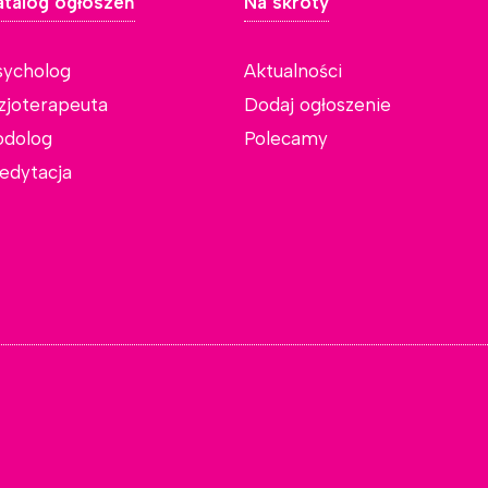
atalog ogłoszeń
Na skróty
sycholog
Aktualności
izjoterapeuta
Dodaj ogłoszenie
odolog
Polecamy
edytacja