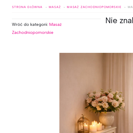
STRONA GŁÓWNA
MASAŻ
MASAŻ ZACHODNIOPOMORSKIE
MA
Nie zna
Wróć do kategorii:
Masaż
Zachodniopomorskie