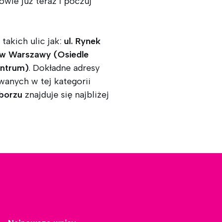
wie już teraz i poczuj
takich ulic jak:
ul. Rynek
ów Warszawy (Osiedle
entrum)
. Dokładne adresy
anych w tej kategorii
borzu
znajduje się najbliżej