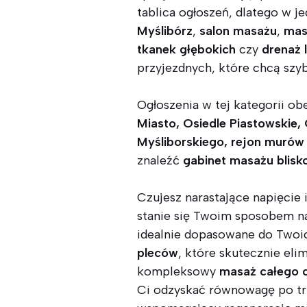
tablica ogłoszeń, dlatego w 
Myślibórz
,
salon masażu
,
mas
tkanek głębokich
czy
drenaż 
przyjezdnych, które chcą szy
Ogłoszenia w tej kategorii obe
Miasto, Osiedle Piastowskie, 
Myśliborskiego, rejon murów
znaleźć
gabinet masażu blisk
Czujesz narastające napięcie 
stanie się Twoim sposobem na
idealnie dopasowane do Twoi
pleców
, które skutecznie eli
kompleksowy
masaż całego c
Ci odzyskać równowagę po tr