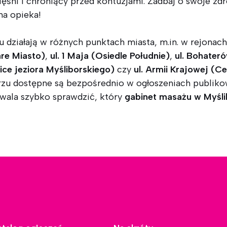
śni i chroniący przed kontuzjami. Zadbaj o swoje zdro
na opieka!
działają w różnych punktach miasta, m.in. w rejonach 
are Miasto)
,
ul. 1 Maja (Osiedle Południe)
,
ul. Bohater
lice jeziora Myśliborskiego)
czy
ul. Armii Krajowej (C
zu dostępne są bezpośrednio w ogłoszeniach publikow
zwala szybko sprawdzić, który
gabinet masażu w Myśli