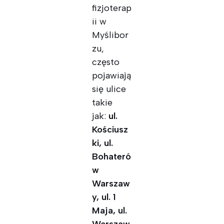
fizjoterap
ii w
Myślibor
zu,
często
pojawiają
się ulice
takie
jak:
ul.
Kościusz
ki, ul.
Bohateró
w
Warszaw
y, ul. 1
Maja, ul.