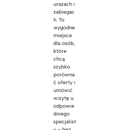
urazach i
zabiegac
h. To
wygodne
miejsce
dla osób,
które
chcą
szybko
porówna
ć oferty i
umówić
wizytę u
odpowie
dniego
specjalist
y – bez