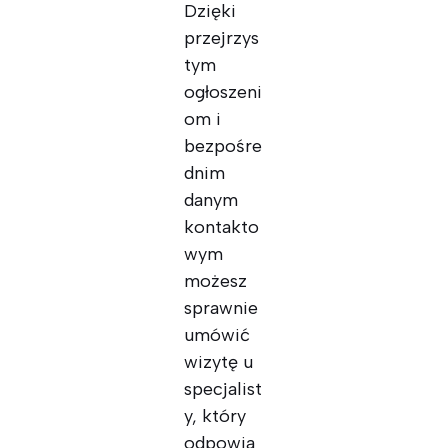
Dzięki
przejrzys
tym
ogłoszeni
om i
bezpośre
dnim
danym
kontakto
wym
możesz
sprawnie
umówić
wizytę u
specjalist
y, który
odpowia