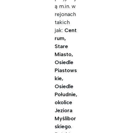
ą m.in. w
rejonach
takich
jak:
Cent
rum,
Stare
Miasto,
Osiedle
Piastows
kie,
Osiedle
Południe,
okolice
Jeziora
Myślibor
skiego
.