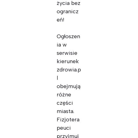
życia bez
ogranicz
eń!
Ogłoszen
ia w
serwisie
kierunek
zdrowia.p
l
obejmują
różne
części
miasta.
Fizjotera
peuci
przyjmuj