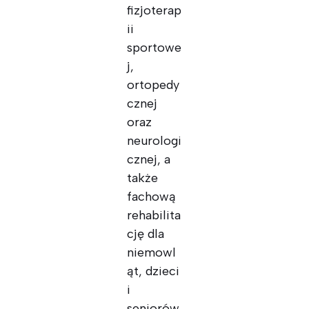
fizjoterap
ii
sportowe
j,
ortopedy
cznej
oraz
neurologi
cznej, a
także
fachową
rehabilita
cję dla
niemowl
ąt, dzieci
i
seniorów.