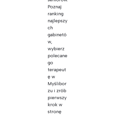
Poznaj
ranking
najlepszy
ch
gabinetó
w,
wybierz
polecane
go
terapeut
ę w
Myślibor
zu i zrób
pierwszy
krok w
stronę