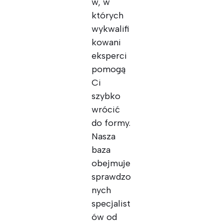
w, w
których
wykwalifi
kowani
eksperci
pomogą
Ci
szybko
wrócić
do formy.
Nasza
baza
obejmuje
sprawdzo
nych
specjalist
ów od