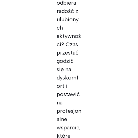
odbiera
radość z
ulubiony
ch
aktywnoś
ci? Czas
przestać
godzić
się na
dyskomf
ort i
postawić
na
profesjon
alne
wsparcie,
które