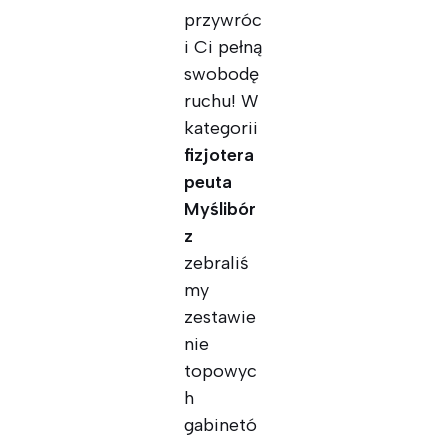
przywróc
i Ci pełną
swobodę
ruchu! W
kategorii
fizjotera
peuta
Myślibór
z
zebraliś
my
zestawie
nie
topowyc
h
gabinetó