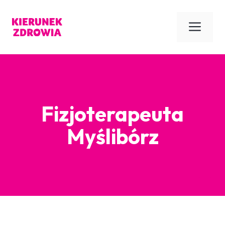
Przejdź
do
Men
treści
Fizjoterapeuta
Myślibórz