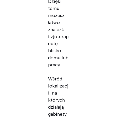
Dzięki
temu
możesz
łatwo
znaleźć
fizjoterap
eutę
blisko
domu lub
pracy.
Wśród
lokalizacj
i, na
których
działają
gabinety