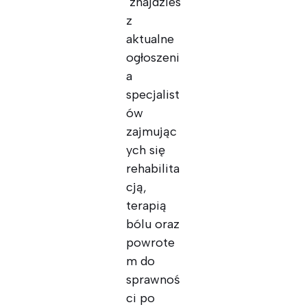
znajdzies
z
aktualne
ogłoszeni
a
specjalist
ów
zajmując
ych się
rehabilita
cją,
terapią
bólu oraz
powrote
m do
sprawnoś
ci po