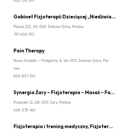
600 216 591
Gabinet Fizjoterapii Dziecięcej „Niedźwiadek” – Maciej Kwiatkowski
Ptasia 2/2, 65-520 Zielona Góra, Polska
791 604 193
Pain Therapy
Nowy Kisielin – Podgórna 4, 66-002 Zielona Góra, Pol
ska
500 897 501
Synergia Żary – Fizjoterapia – Masaż – Fala Uderzeniowa – Uroginekologia
Podwale 12, 68-200 Żary, Polska
665 375 461
Fizjoterapia i trening medyczny, Fizjoterapia Trening ruch to zdrowie