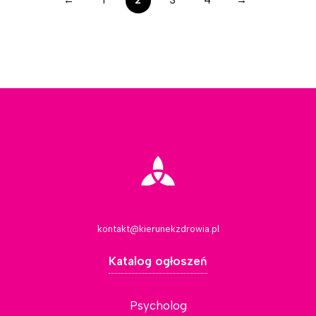
←
1
2
3
4
→
kontakt@kierunekzdrowia.pl
Katalog ogłoszeń
Psycholog