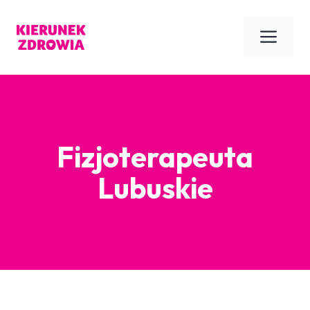
Przejdź
do
Men
treści
Fizjoterapeuta
Lubuskie