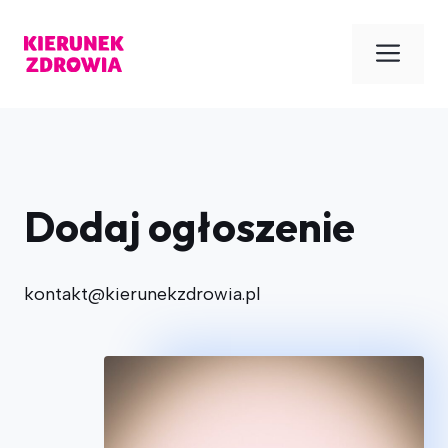
Przejdź
do
Men
treści
Dodaj ogłoszenie
kontakt@kierunekzdrowia.pl